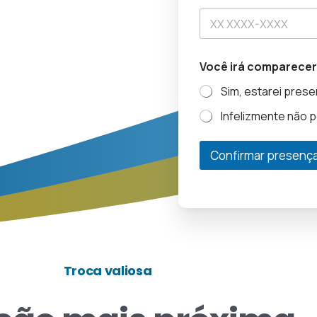
N
o
m
e
*
Você irá comparece
S
e
Sim, estarei prese
t
o
Infelizmente não p
r
Confirmar presenç
Troca valiosa