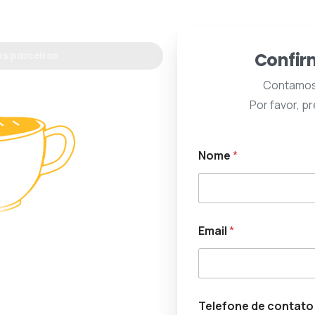
Confir
s parceiros
Contamos 
Por favor, p
Nome
*
Email
*
s nosso
s valiosas.
d
Telefone de contato
a