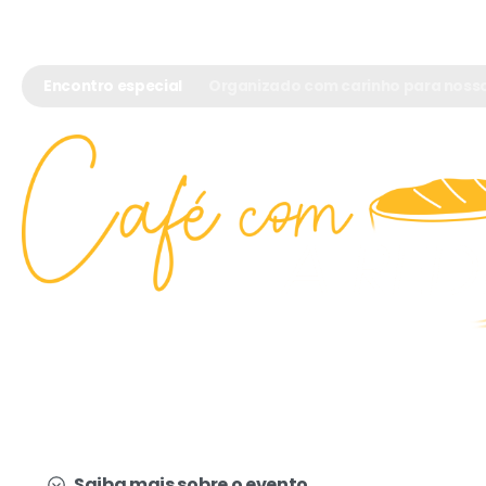
o
conteúdo
Encontro especial
Organizado com carinho para nosso
Uma excelente oportunidade de fortalecermo
relacionamento e compartilharmos informaçõe
Saiba mais sobre o evento