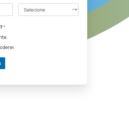
r?
*
nte.
oderei.
a