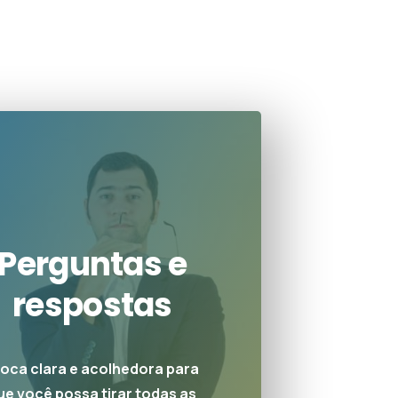
Perguntas e
respostas
roca clara e acolhedora para
ue você possa tirar todas as