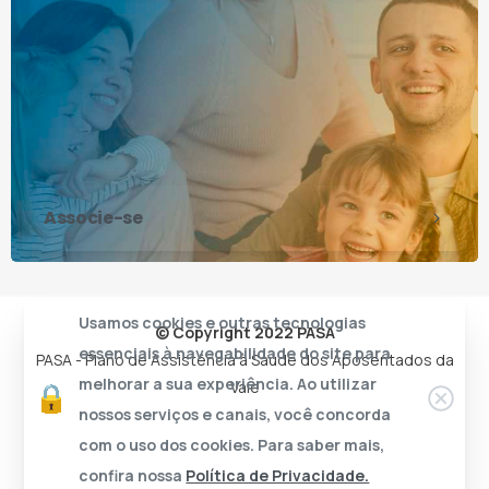
Associe-se
Usamos cookies e outras tecnologias
© Copyright 2022 PASA
essenciais à navegabilidade do site para
PASA - Plano de Assistência à Saúde dos Aposentados da
melhorar a sua experiência. Ao utilizar
Vale
nossos serviços e canais, você concorda
com o uso dos cookies. Para saber mais,
confira nossa
Política de Privacidade.