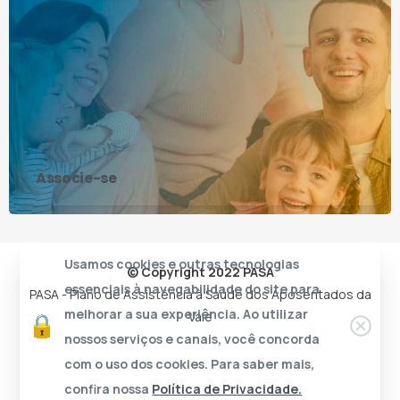
Associe-se
Usamos cookies e outras tecnologias
© Copyright 2022 PASA
essenciais à navegabilidade do site para
PASA - Plano de Assistência à Saúde dos Aposentados da
melhorar a sua experiência. Ao utilizar
Vale
nossos serviços e canais, você concorda
com o uso dos cookies. Para saber mais,
confira nossa
Política de Privacidade.