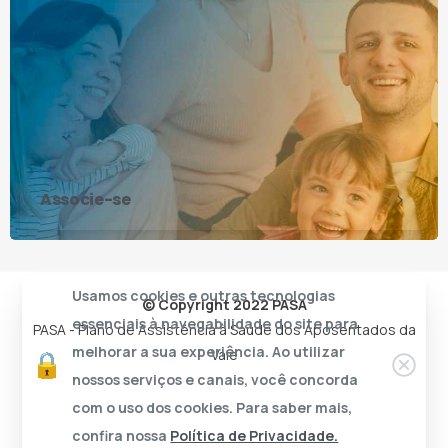
Associe-se
Usamos cookies e outras tecnologias
© Copyright 2022 PASA
essenciais à navegabilidade do site para
PASA - Plano de Assistência à Saúde dos Aposentados da
melhorar a sua experiência. Ao utilizar
Vale
nossos serviços e canais, você concorda
com o uso dos cookies. Para saber mais,
confira nossa
Política de Privacidade.