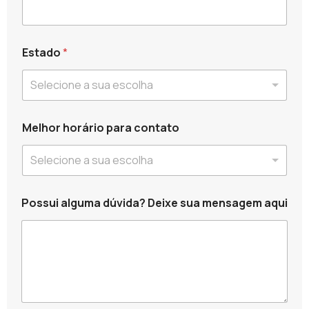
p
l
e
t
Estado
*
o
*
Selecione a sua escolha
C
o
n
t
Melhor horário para contato
a
t
Selecione a sua escolha
o
Possui alguma dúvida? Deixe sua mensagem aqui