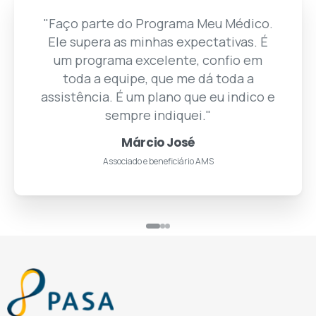
"Faço parte do Programa Meu Médico.
"Agradeço à equipe médica
enfermeiras, enfim, todas as pe
do PASA. Aqui em Itabira (MG) o
Ele supera as minhas expectativas. É
"Tenho um atendime
pelo PASA. Estou satisf
é um ótimo plano. Nã
um programa excelente, confio em
toda a equipe, que me dá toda a
tem uma das melhores clíni
reclamar do atendime
necessida
assistência. É um plano que eu indico e
Maria do Carmo Silva
Adão Fern
Associada PASA há mais de 25 ano
sempre indiquei."
Associado PASA há mai
Márcio José
Associado e beneficiário AMS