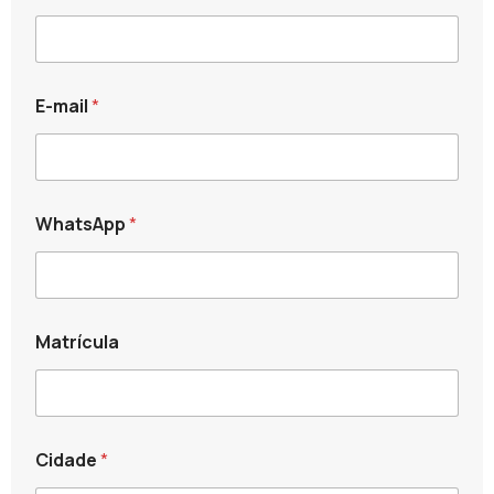
E-mail
*
WhatsApp
*
Matrícula
C
Cidade
*
o
m