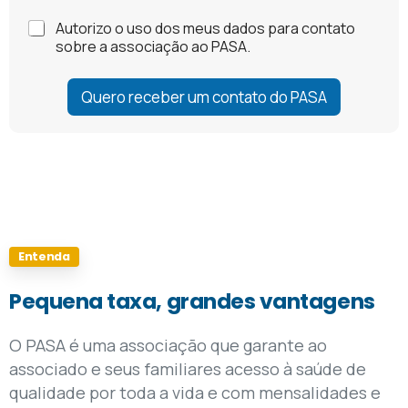
C
Autorizo o uso dos meus dados para contato
o
sobre a associação ao PASA.
n
s
e
Quero receber um contato do PASA
n
t
i
m
e
n
t
o
*
Entenda
Pequena
taxa,
grandes
vantagens
O PASA é uma associação que garante ao
associado e seus familiares acesso à saúde de
qualidade por toda a vida e com mensalidades e