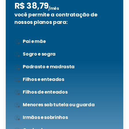
R$
38,79
/mês
você permite a contratação de
nossos planos para:
Pai e mãe
Sogro e sogra
Padrasto e madrasta
Filhos e enteados
Filhos de enteados
Menores sob tutela ou guarda
Irmãos e sobrinhos