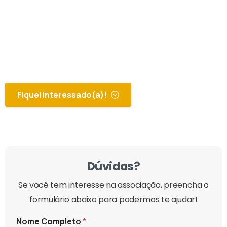
Garante o seu cuidado de saúde após deixar
a empresa
Passa a fazer parte do Meu Clube PASA para
descontos especiais
Fiquei interessado(a)!
Já é associado?
Dúvidas?
Se você tem interesse na associação, preencha o
formulário abaixo para podermos te ajudar!
Nome Completo
*