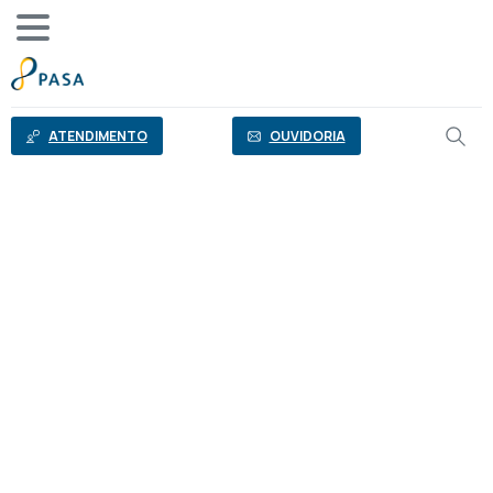
o
conteúdo
ATENDIMENTO
OUVIDORIA
Seja PASA
Associe-se!
Por
apenas
R$
38,79
mensais,
você
tem:
Os melhores planos de saúde para toda a sua
família
Garantia de cuidado da sua saúde pelo resto
da vida