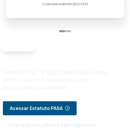
Associado e beneficiário AMS
Elegibilidade
Quem
pode
se
associar
Confira no Art. 5° do Estatuto PASA outros
perfis elegíveis à associação, como
pensionistas e sucessores.
Acessar Estatuto PASA
Empregados ativos das seguintes