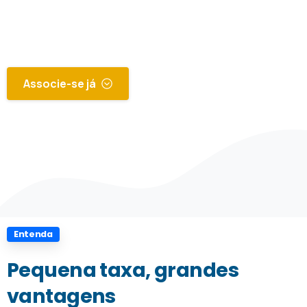
Meu Clube PASA com descontos em farmácias
e muito mais
Associe-se já
Saiba mais
Entenda
Pequena
taxa,
grandes
vantagens