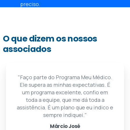
preciso.
Obter nossa ajuda
O que dizem os nossos
associados
"Faço parte do Programa Meu Médico.
"Agradeço à equipe médica
enfermeiras, enfim, todas as pe
do PASA. Aqui em Itabira (MG) o
Ele supera as minhas expectativas. É
"Desde o início da gest
acompanhamento mui
muito bom ter um
um programa excelente, confio em
toda a equipe, que me dá toda a
tem uma das melhores clíni
confiança, que a gen
assistência. É um plano que eu indico e
quando prec
Maria do Carmo Silva
Associada PASA há mais de 25 ano
sempre indiquei."
Cláudia Cas
Beneficiária AMS, paciente da
Márcio José
Vitória