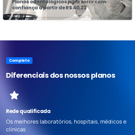
Planos odontológicos para sorrir com
confiança a partir de R$ 40,22
Completo
Diferenciais
dos
nossos
planos
Rede qualificada
Os melhores laboratórios, hospitais, médicos e
clínicas