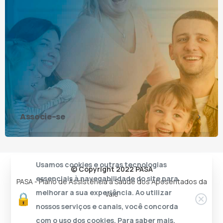
Associe-se
Usamos cookies e outras tecnologias
© Copyright 2022 PASA
essenciais à navegabilidade do site para
PASA - Plano de Assistência à Saúde dos Aposentados da
melhorar a sua experiência. Ao utilizar
Vale
nossos serviços e canais, você concorda
com o uso dos cookies. Para saber mais,