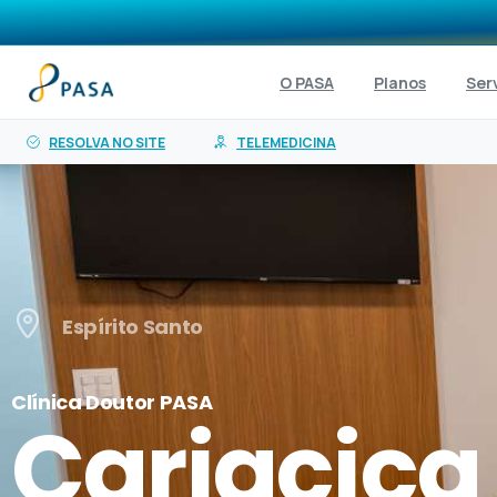
o
conteúdo
O PASA
Planos
Ser
RESOLVA NO SITE
TELEMEDICINA
Espírito Santo
Clínica Doutor PASA
Cariacica