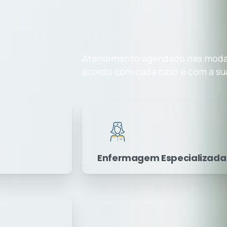
Atendimento agendado nas moda
acordo com cada caso e com a su
Enfermagem Especializada