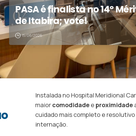
PASA é finalista no 14º Mér
de Itabira; vote!
15/06/2026
Instalada no Hospital Meridional Car
maior
comodidade
e
proximidade
ao
cuidado mais completo e resolutivo
internação.