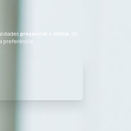
lidades
presencial
e
online
, de
a preferência