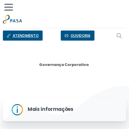
o
conteúdo
ATENDIMENTO
OUVIDORIA
Governança Corporativa
Código
de
Conduta
Mais informações