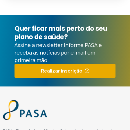
Quer
ficar
mais
perto
do
seu
plano
de
saúde?
Assine a newsletter Informe PASA e
receba as notícias por e-mail em
primeira mão.
Realizar inscrição