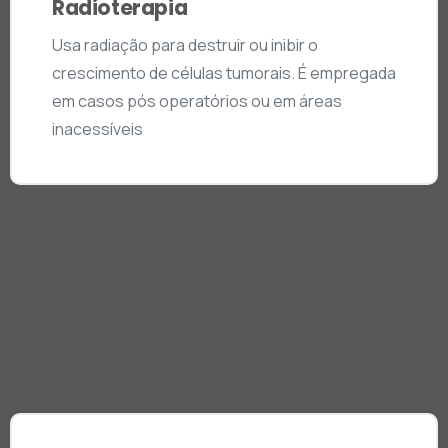
Radioterapia
Usa radiação para destruir ou inibir o
crescimento de células tumorais. É empregada
em casos pós operatórios ou em áreas
inacessíveis