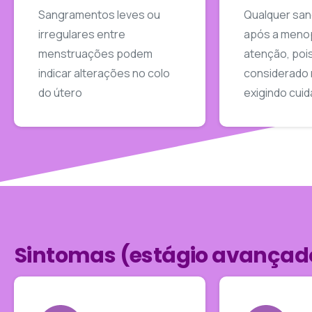
Sangramentos leves ou
Qualquer sa
irregulares entre
após a meno
menstruações podem
atenção, poi
indicar alterações no colo
considerado 
do útero
exigindo cui
Sintomas (estágio avançad