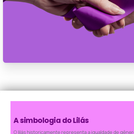
A simbologia do Lilás
O lilás historicamente representa a igualdade de gêner