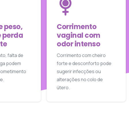
e peso,
Corrimento
e perda
vaginal com
te
odor intenso
o, falta de
Corrimento com cheiro
diga podem
forte e desconforto pode
prometimento
sugerir infecções ou
e.
alterações no colo de
útero.