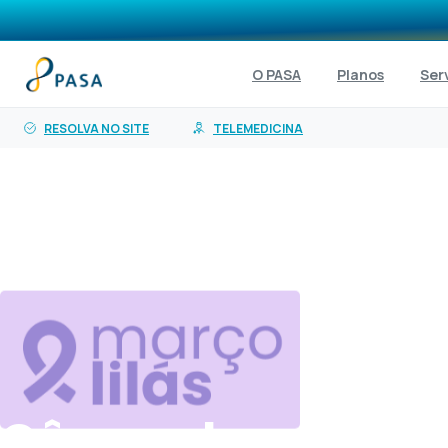
o
conteúdo
O PASA
Planos
Ser
RESOLVA NO SITE
TELEMEDICINA
Câncer
de
colo
do