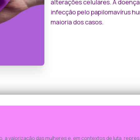
alterações celulares. A doenç
infecção pelo papilomavírus h
maioria dos casos.
o, a valorização das mulheres e, em contextos de luta, repre