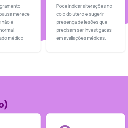
ngramento
Pode indicar alterações no
pausa merece
colo do útero e sugerir
s não é
presença de lesões que
normal,
precisam ser investigadas
dado médico
em avaliações médicas.
o)