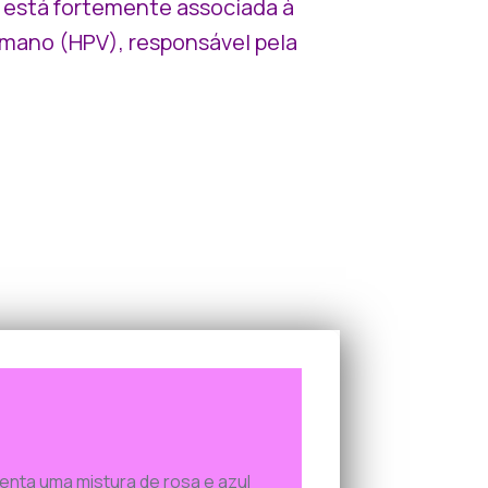
a está fortemente associada à
umano (HPV), responsável pela
senta uma mistura de rosa e azul