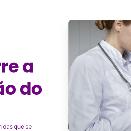
re a
ão do
m das que se