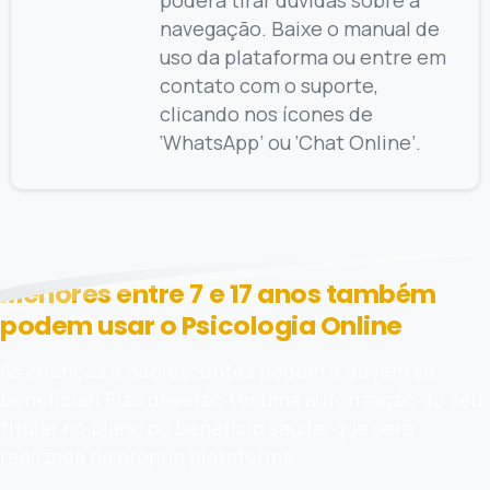
poderá tirar dúvidas sobre a
navegação. Baixe o manual de
uso da plataforma ou entre em
contato com o suporte,
clicando nos ícones de
‘WhatsApp’ ou ‘Chat Online’.
Menores entre 7 e 17 anos também
podem usar o Psicologia Online
As crianças e adolescentes podem e devem se
beneficiar! Elas deverão ter uma autorização do seu
titular no plano ou benefício saúde, que será
realizada na própria plataforma.