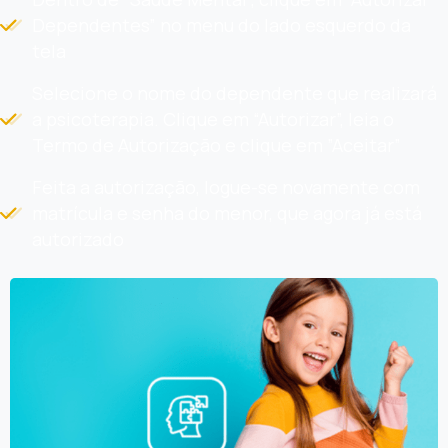
Dependentes” no menu do lado esquerdo da
tela
Selecione o nome do dependente que realizará
a psicoterapia. Clique em “Autorizar”, leia o
Termo de Autorização e clique em ”Aceitar”
Feita a autorização, logue-se novamente com
matrícula e senha do menor, que agora já está
autorizado