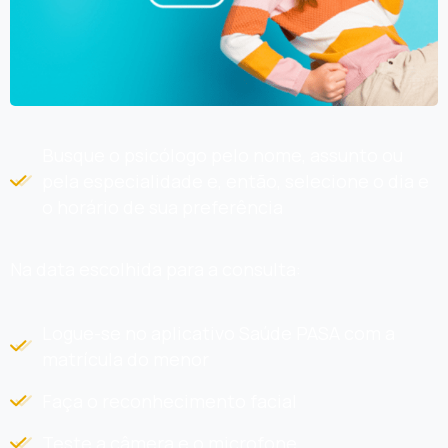
Busque o psicólogo pelo nome, assunto ou
pela especialidade e, então, selecione o dia e
o horário de sua preferência
Na data escolhida para a consulta:
Logue-se no aplicativo Saúde PASA com a
matrícula do menor
Faça o reconhecimento facial
Teste a câmera e o microfone