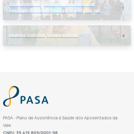
Assembleia geral do PASA avalia
1
resultados e formaliza a eleição da
nova conselheira
Menos celular, mais saúde
0
PASA - Plano de Assistência à Saúde dos Aposentados da
Vale
CNPJ: 39.419.809/0001-98