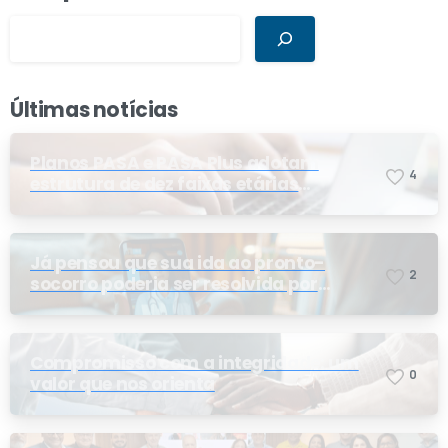
Últimas notícias
Planos PASA e PASA Plus adotam
4
estrutura de dez faixas etárias
conforme exigência da ANS e do STF
Já pensou que sua ida ao pronto-
2
socorro poderia ser resolvida por
telemedicina?
Compromisso com a integridade: um
0
valor que nos orienta