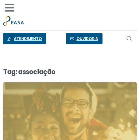
o
conteúdo
ATENDIMENTO
OUVIDORIA
Tag:
associação
1