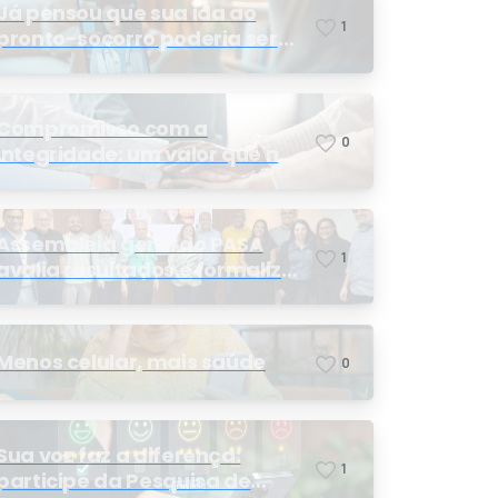
Já pensou que sua ida ao
1
pronto-socorro poderia ser
resolvida por telemedicina?
Compromisso com a
0
integridade: um valor que nos
orienta
Assembleia geral do PASA
1
avalia resultados e formaliza
a eleição da nova conselheira
Menos celular, mais saúde
0
Sua voz faz a diferença:
1
participe da Pesquisa de