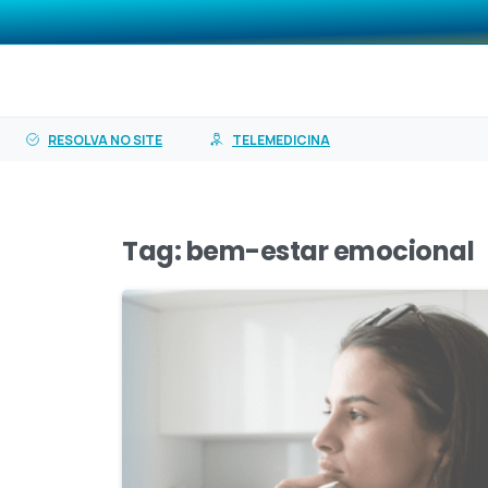
o
O PASA
Planos
Ser
conteúdo
RESOLVA NO SITE
TELEMEDICINA
Tag:
bem-estar emocional