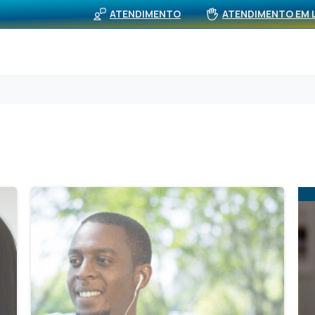
BUS
viços
Rede Própria (APS)
Notícias
ATENDIMENTO
ATENDIMENTO EM 
5
2