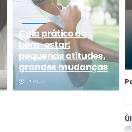
Saúde em Dia
Guia prático do
bem-estar:
pequenas atitudes,
grandes mudanças
P
15/09/2025
Ú