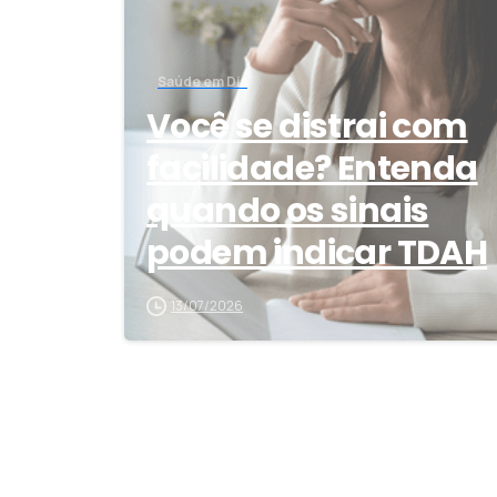
Saúde em Dia
Você se distrai com
facilidade? Entenda
quando os sinais
podem indicar TDAH
13/07/2026