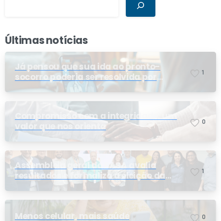
Últimas notícias
Já pensou que sua ida ao pronto-
1
socorro poderia ser resolvida por
telemedicina?
Compromisso com a integridade: um
0
valor que nos orienta
Assembleia geral do PASA avalia
1
resultados e formaliza a eleição da
nova conselheira
Menos celular, mais saúde
0