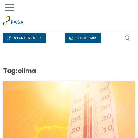
o
conteúdo
ATENDIMENTO
OUVIDORIA
Tag:
clima
1