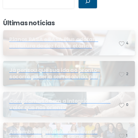
Últimas notícias
Planos PASA e PASA Plus adotam
4
estrutura de dez faixas etárias
conforme exigência da ANS e do STF
Já pensou que sua ida ao pronto-
2
socorro poderia ser resolvida por
telemedicina?
Compromisso com a integridade: um
0
valor que nos orienta
Assembleia geral do PASA avalia
1