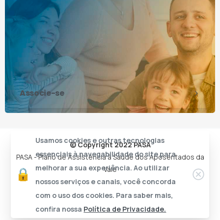
Associe-se
Usamos cookies e outras tecnologias
© Copyright 2022 PASA
essenciais à navegabilidade do site para
PASA - Plano de Assistência à Saúde dos Aposentados da
melhorar a sua experiência. Ao utilizar
Vale
nossos serviços e canais, você concorda
com o uso dos cookies. Para saber mais,
confira nossa
Política de Privacidade.