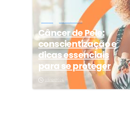
Família
Saúde em Dia
Câncer de Pele:
conscientização e
dicas essenciais
para se proteger
03/12/2024