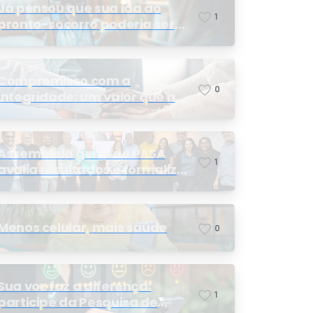
Já pensou que sua ida ao
1
pronto-socorro poderia ser
resolvida por telemedicina?
Compromisso com a
0
integridade: um valor que nos
orienta
Assembleia geral do PASA
1
avalia resultados e formaliza
a eleição da nova conselheira
Menos celular, mais saúde
0
Sua voz faz a diferença:
1
participe da Pesquisa de