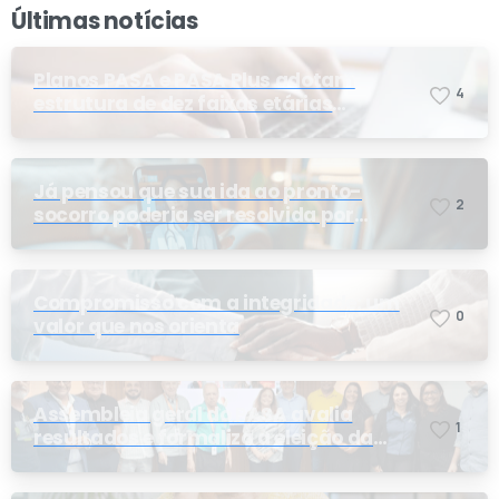
Últimas notícias
Planos PASA e PASA Plus adotam
4
estrutura de dez faixas etárias
conforme exigência da ANS e do STF
Já pensou que sua ida ao pronto-
2
socorro poderia ser resolvida por
telemedicina?
Compromisso com a integridade: um
0
valor que nos orienta
Assembleia geral do PASA avalia
1
resultados e formaliza a eleição da
nova conselheira