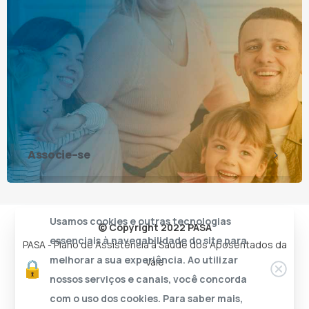
Associe-se
Usamos cookies e outras tecnologias
© Copyright 2022 PASA
essenciais à navegabilidade do site para
PASA - Plano de Assistência à Saúde dos Aposentados da
melhorar a sua experiência. Ao utilizar
Vale
nossos serviços e canais, você concorda
com o uso dos cookies. Para saber mais,