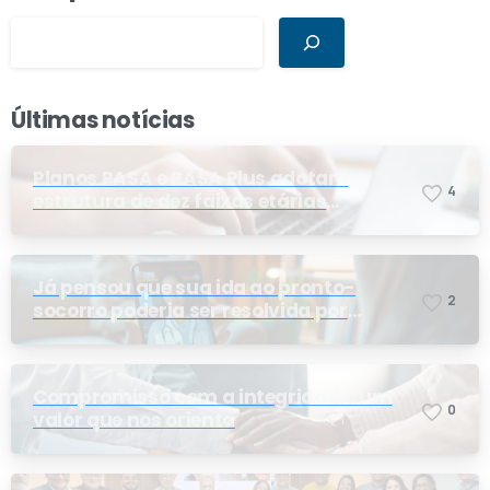
Últimas notícias
Planos PASA e PASA Plus adotam
4
estrutura de dez faixas etárias
conforme exigência da ANS e do STF
Já pensou que sua ida ao pronto-
2
socorro poderia ser resolvida por
telemedicina?
Compromisso com a integridade: um
0
valor que nos orienta