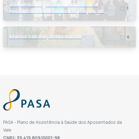
Assembleia geral do PASA avalia
1
resultados e formaliza a eleição da
nova conselheira
Menos celular, mais saúde
0
PASA - Plano de Assistência à Saúde dos Aposentados da
Vale
CNPJ: 39.419.809/0001-98