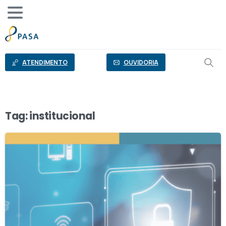
o
conteúdo
ATENDIMENTO
OUVIDORIA
Tag:
institucional
2