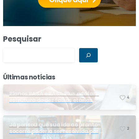
Pesquisar
Últimas notícias
Planos PASA e PASA Plus adotam
4
estrutura de dez faixas etárias
conforme exigência da ANS e do STF
Já pensou que sua ida ao pronto-
2
socorro poderia ser resolvida por
telemedicina?