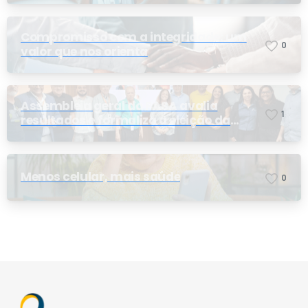
Compromisso com a integridade: um
0
valor que nos orienta
Assembleia geral do PASA avalia
1
resultados e formaliza a eleição da
nova conselheira
Menos celular, mais saúde
0