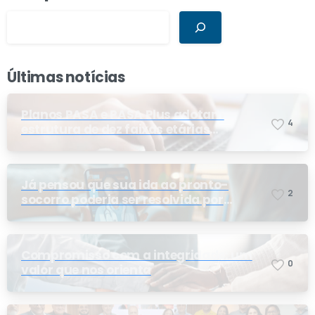
Últimas notícias
Planos PASA e PASA Plus adotam
4
estrutura de dez faixas etárias
conforme exigência da ANS e do STF
Já pensou que sua ida ao pronto-
2
socorro poderia ser resolvida por
telemedicina?
Compromisso com a integridade: um
0
valor que nos orienta