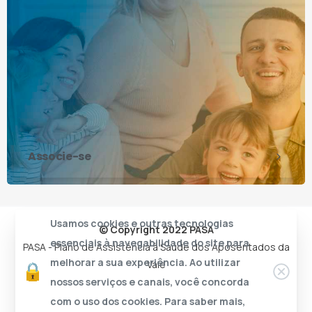
Associe-se
Usamos cookies e outras tecnologias
© Copyright 2022 PASA
essenciais à navegabilidade do site para
PASA - Plano de Assistência à Saúde dos Aposentados da
melhorar a sua experiência. Ao utilizar
Vale
nossos serviços e canais, você concorda
com o uso dos cookies. Para saber mais,