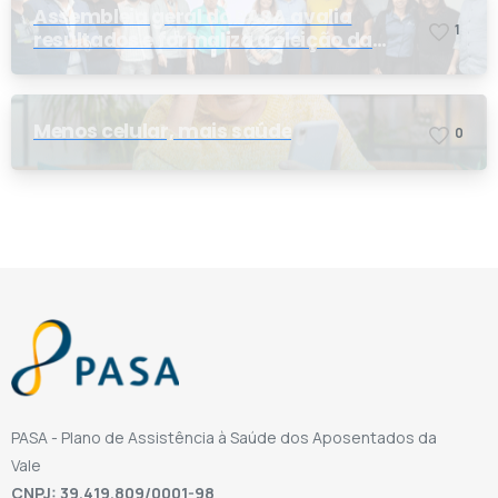
Assembleia geral do PASA avalia
1
resultados e formaliza a eleição da
nova conselheira
Menos celular, mais saúde
0
PASA - Plano de Assistência à Saúde dos Aposentados da
Vale
CNPJ: 39.419.809/0001-98