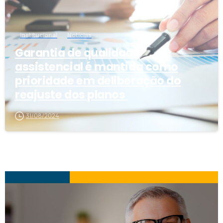
Institucional
Notícias
Garantia de qualidade
assistencial é mantida como
prioridade em deliberação do
reajuste dos planos
31/08/2024