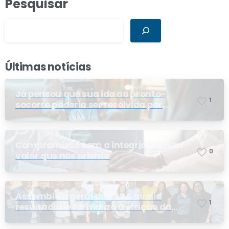
Pesquisar
Últimas notícias
Já pensou que sua ida ao pronto-
1
socorro poderia ser resolvida por
telemedicina?
Compromisso com a integridade: um
0
valor que nos orienta
Assembleia geral do PASA avalia
1
resultados e formaliza a eleição da
nova conselheira