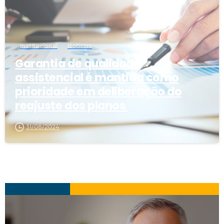
Institucional
Notícias
Garantia de qualidade
assistencial é mantida como
prioridade em deliberação do
reajuste dos planos
31/08/2024