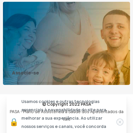
Associe-se
Usamos cookies e outras tecnologias
© Copyright 2022 PASA
essenciais à navegabilidade do site para
PASA - Plano de Assistência à Saúde dos Aposentados da
melhorar a sua experiência. Ao utilizar
Vale
nossos serviços e canais, você concorda