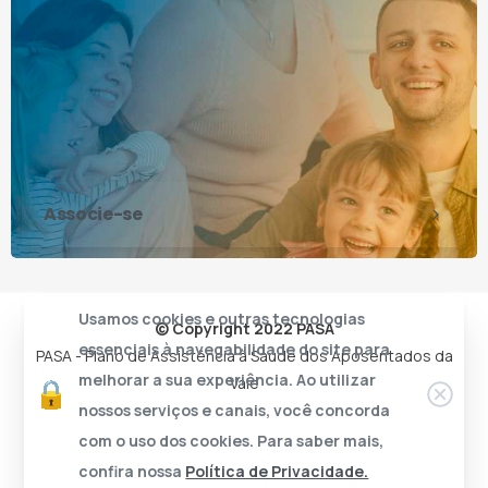
Associe-se
Usamos cookies e outras tecnologias
© Copyright 2022 PASA
essenciais à navegabilidade do site para
PASA - Plano de Assistência à Saúde dos Aposentados da
melhorar a sua experiência. Ao utilizar
Vale
nossos serviços e canais, você concorda
com o uso dos cookies. Para saber mais,
confira nossa
Política de Privacidade.