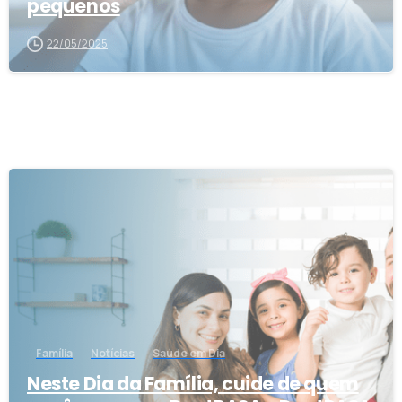
pequenos
22/05/2025
1
Família
Notícias
Saúde em Dia
Neste Dia da Família, cuide de quem