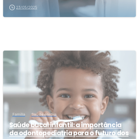
23/05/2025
0
Família
Saúde em Dia
Saúde bucal infantil: a importância
da odontopediatria para o futuro dos