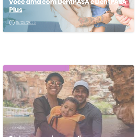
você ama com DentPASA e DentPASA
Plus
15/05/2025
0
Família