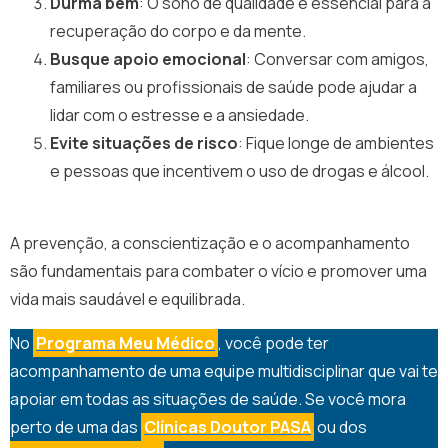
Durma bem
: O sono de qualidade é essencial para a
recuperação do corpo e da mente.
Busque apoio emocional
: Conversar com amigos,
familiares ou profissionais de saúde pode ajudar a
lidar com o estresse e a ansiedade.
Evite situações de risco
: Fique longe de ambientes
e pessoas que incentivem o uso de drogas e álcool.
A prevenção, a conscientização e o acompanhamento
são fundamentais para combater o vício e promover uma
vida mais saudável e equilibrada.
No
Programa Meu Médico
, você pode ter
acompanhamento de uma equipe multidisciplinar que vai te
apoiar em todas as situações de saúde. Se você mora
perto de uma das
Clínicas Doutor PASA
ou dos