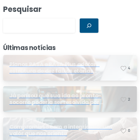
Pesquisar
Últimas notícias
Planos PASA e PASA Plus adotam
4
estrutura de dez faixas etárias
conforme exigência da ANS e do STF
Já pensou que sua ida ao pronto-
2
socorro poderia ser resolvida por
telemedicina?
Compromisso com a integridade: um
0
valor que nos orienta