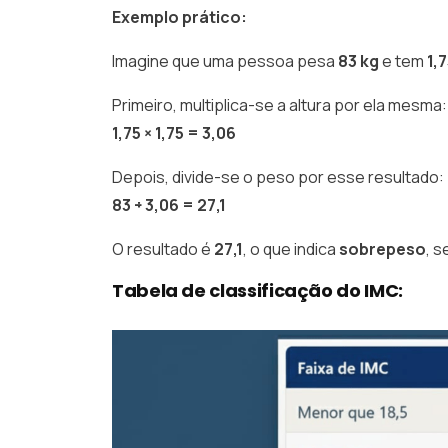
Exemplo prático:
Imagine que uma pessoa pesa
83 kg
e tem
1,
Primeiro, multiplica-se a altura por ela mesma:
1,75 × 1,75 = 3,06
Depois, divide-se o peso por esse resultado:
83 ÷ 3,06 = 27,1
O resultado é
27,1
, o que indica
sobrepeso
, s
Tabela de classificação do IMC: