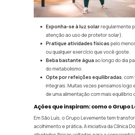
Exponha-se à luz solar
regularmente p
atenção ao uso de protetor solar).
Pratique atividades físicas
pelo menos
ou qualquer exercício que você goste.
Beba bastante água
ao longo do dia p
do metabolismo.
Opte por refeições equilibradas
, com
integrais. Muitas vezes pensamos logo 
de uma alimentação com mais equilíbrio 
Ações que inspiram: como o Grupo 
Em São Luís, o Grupo Levemente tem transfo
acolhimento e prática
.
A iniciativa da Clínica
atividades físicas voltadas para a conscienti