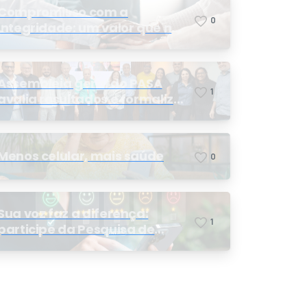
Compromisso com a
0
integridade: um valor que nos
orienta
Assembleia geral do PASA
1
avalia resultados e formaliza
a eleição da nova conselheira
Menos celular, mais saúde
0
Sua voz faz a diferença:
1
participe da Pesquisa de
Satisfação 2026