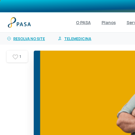
o
conteúdo
O PASA
Planos
Ser
RESOLVA NO SITE
TELEMEDICINA
1