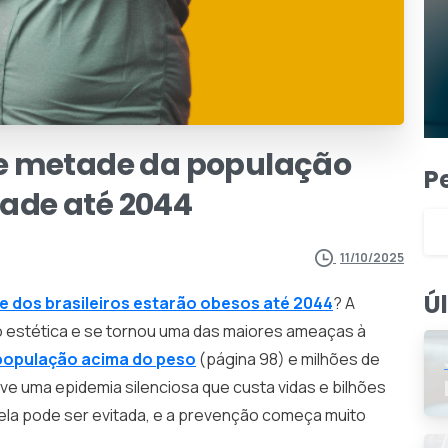
e
metade
da
população
P
dade
até
2044
11/10/2025
Ú
 dos brasileiros estarão obesos até 2044
? A
 estética e se tornou uma das maiores ameaças à
população acima do peso
(página 98) e milhões de
ive uma epidemia silenciosa que custa vidas e bilhões
 ela pode ser evitada, e a prevenção começa muito