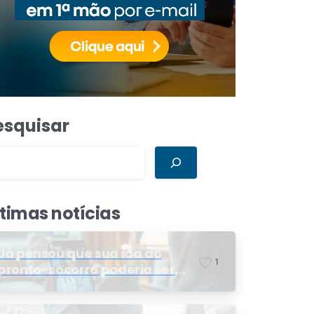
esquisar
ltimas notícias
Já pensou que sua ida ao
1
pronto-socorro poderia ser
resolvida por telemedicina?