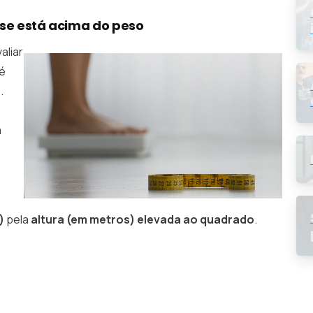
 se está acima do peso
aliar
 é
)
.
a
)
pela
altura (em metros) elevada ao quadrado
.