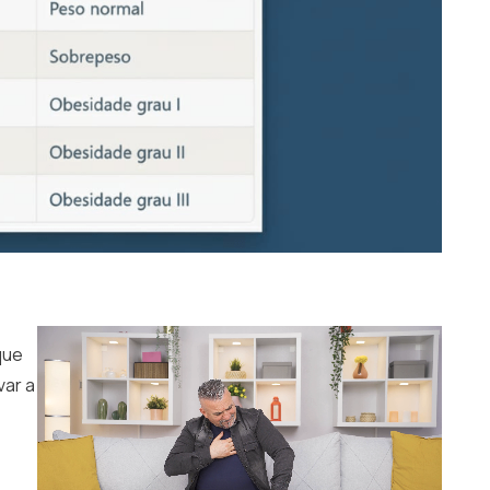
que
var a