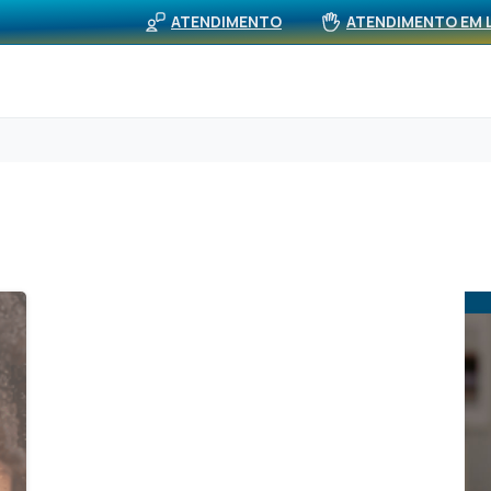
BUS
viços
Rede Própria (APS)
Notícias
ATENDIMENTO
ATENDIMENTO EM 
0