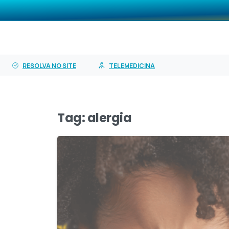
o
O PASA
Planos
Ser
conteúdo
RESOLVA NO SITE
TELEMEDICINA
Tag:
alergia