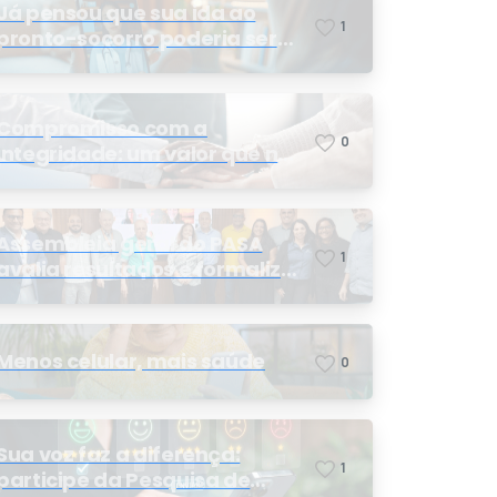
Já pensou que sua ida ao
1
pronto-socorro poderia ser
resolvida por telemedicina?
Compromisso com a
0
integridade: um valor que nos
orienta
Assembleia geral do PASA
1
avalia resultados e formaliza
a eleição da nova conselheira
Menos celular, mais saúde
0
Sua voz faz a diferença:
1
participe da Pesquisa de