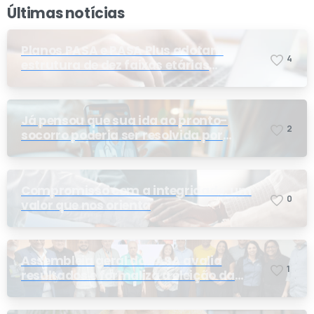
Últimas notícias
Planos PASA e PASA Plus adotam
4
estrutura de dez faixas etárias
conforme exigência da ANS e do STF
Já pensou que sua ida ao pronto-
2
socorro poderia ser resolvida por
telemedicina?
Compromisso com a integridade: um
0
valor que nos orienta
Assembleia geral do PASA avalia
1
resultados e formaliza a eleição da
nova conselheira