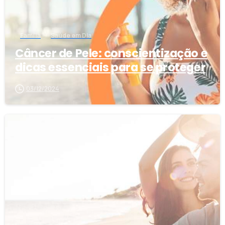
Família
Saúde em Dia
Câncer de Pele: conscientização e
dicas essenciais para se proteger
03/12/2024
0