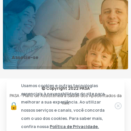
Associe-se
Usamos cookies e outras tecnologias
© Copyright 2022 PASA
essenciais à navegabilidade do site para
PASA - Plano de Assistência à Saúde dos Aposentados da
melhorar a sua experiência. Ao utilizar
Vale
nossos serviços e canais, você concorda
com o uso dos cookies. Para saber mais,
confira nossa
Política de Privacidade.