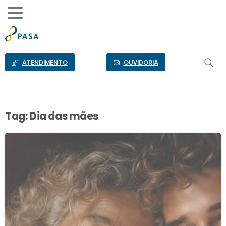
o
conteúdo
ATENDIMENTO
OUVIDORIA
Tag:
Dia das mães
2