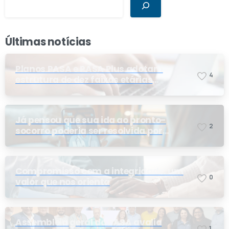
Últimas notícias
Planos PASA e PASA Plus adotam
4
estrutura de dez faixas etárias
conforme exigência da ANS e do STF
Já pensou que sua ida ao pronto-
2
socorro poderia ser resolvida por
telemedicina?
Compromisso com a integridade: um
0
valor que nos orienta
Assembleia geral do PASA avalia
1