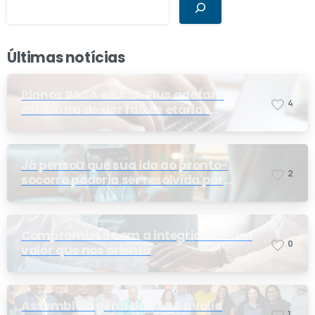
Últimas notícias
Planos PASA e PASA Plus adotam
4
estrutura de dez faixas etárias
conforme exigência da ANS e do STF
Já pensou que sua ida ao pronto-
2
socorro poderia ser resolvida por
telemedicina?
Compromisso com a integridade: um
0
valor que nos orienta
Assembleia geral do PASA avalia
1