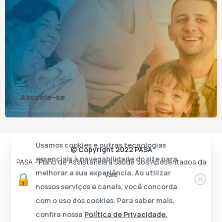
Associe-se
Usamos cookies e outras tecnologias
© Copyright 2022 PASA
essenciais à navegabilidade do site para
PASA - Plano de Assistência à Saúde dos Aposentados da
melhorar a sua experiência. Ao utilizar
Vale
nossos serviços e canais, você concorda
com o uso dos cookies. Para saber mais,
confira nossa
Política de Privacidade.