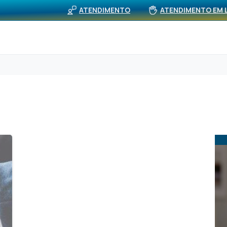
BUS
viços
Rede Própria (APS)
Notícias
ATENDIMENTO
ATENDIMENTO EM 
0