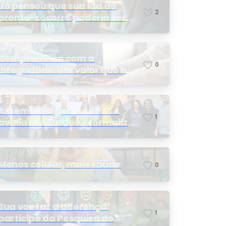
Já pensou que sua ida ao
2
pronto-socorro poderia ser
resolvida por telemedicina?
Compromisso com a
0
integridade: um valor que nos
orienta
Assembleia geral do PASA
1
avalia resultados e formaliza
a eleição da nova conselheira
Menos celular, mais saúde
0
Sua voz faz a diferença:
1
participe da Pesquisa de