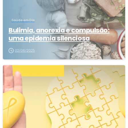
Saúde em Dia
Bulimia, anorexia e compulsão:
uma epidemia silenciosa
02/06/2025
1