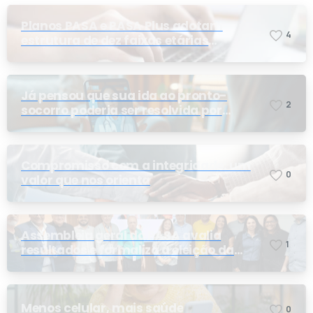
Planos PASA e PASA Plus adotam
4
estrutura de dez faixas etárias
conforme exigência da ANS e do STF
Já pensou que sua ida ao pronto-
2
socorro poderia ser resolvida por
telemedicina?
Compromisso com a integridade: um
0
valor que nos orienta
Assembleia geral do PASA avalia
1
resultados e formaliza a eleição da
nova conselheira
Menos celular, mais saúde
0