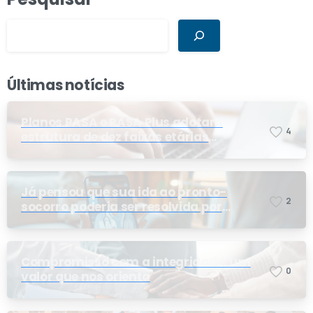
Últimas notícias
Planos PASA e PASA Plus adotam
4
estrutura de dez faixas etárias
conforme exigência da ANS e do STF
Já pensou que sua ida ao pronto-
2
socorro poderia ser resolvida por
telemedicina?
Compromisso com a integridade: um
0
valor que nos orienta