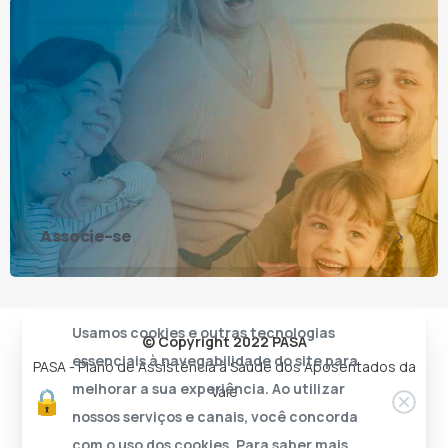
Associe-se
Usamos cookies e outras tecnologias
© Copyright 2022 PASA
essenciais à navegabilidade do site para
PASA - Plano de Assistência à Saúde dos Aposentados da
melhorar a sua experiência. Ao utilizar
Vale
nossos serviços e canais, você concorda
com o uso dos cookies. Para saber mais,