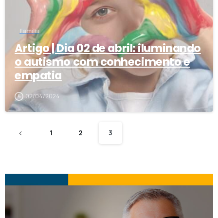
Família
Artigo | Dia 02 de abril: iluminando
o autismo com conhecimento e
empatia
02/04/2024
1
2
3