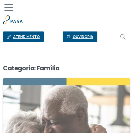
o
conteúdo
ATENDIMENTO
OUVIDORIA
Categoria:
Família
0