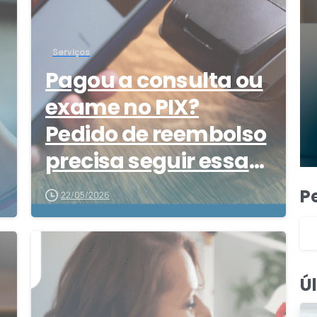
Serviços
Pagou a consulta ou
exame no PIX?
Pedido de reembolso
precisa seguir essas
dicas
P
22/05/2026
5
3
Ú