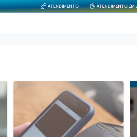
BUS
viços
Rede Própria (APS)
Notícias
ATENDIMENTO
ATENDIMENTO EM 
1
1