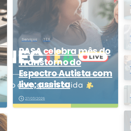
Serviços
TEA
PASA celebra mês do
Transtorno do
Espectro Autista com
live; assista
27/03/2026
5