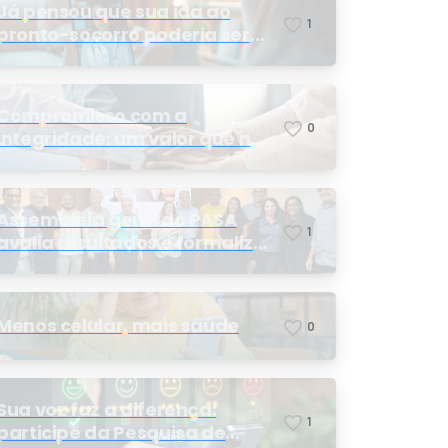
Já pensou que sua ida ao
1
pronto-socorro poderia ser
resolvida por telemedicina?
Compromisso com a
0
integridade: um valor que nos
orienta
Assembleia geral do PASA
1
avalia resultados e formaliza
a eleição da nova conselheira
Menos celular, mais saúde
0
Sua voz faz a diferença:
1
participe da Pesquisa de