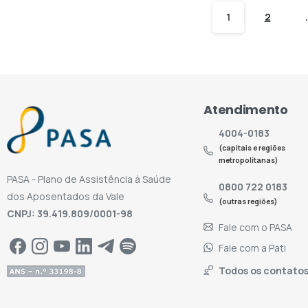
1
2
Atendimento
4004-0183
(capitais e regiões
metropolitanas)
PASA - Plano de Assistência à Saúde
0800 722 0183
dos Aposentados da Vale
(outras regiões)
CNPJ: 39.419.809/0001-98
Fale com o PASA
Fale com a Pati
Todos os contato