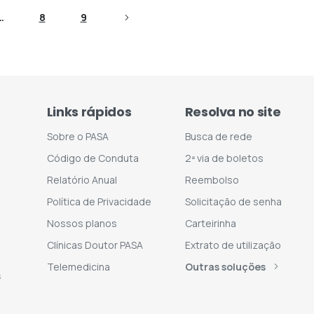
…
8
9
Links rápidos
Resolva no site
Sobre o PASA
Busca de rede
Código de Conduta
2ª via de boletos
Relatório Anual
Reembolso
Política de Privacidade
Solicitação de senha
Nossos planos
Carteirinha
Clínicas Doutor PASA
Extrato de utilização
Telemedicina
Outras soluções
s