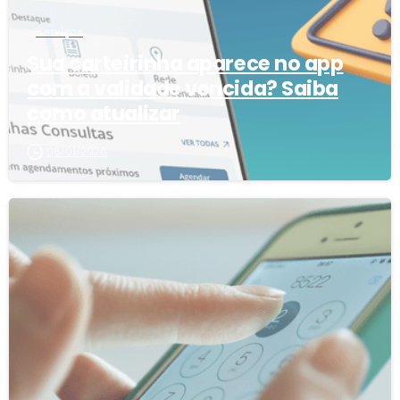
Serviços
Sua carteirinha aparece no app
com a validade vencida? Saiba
como atualizar
06/01/2026
3