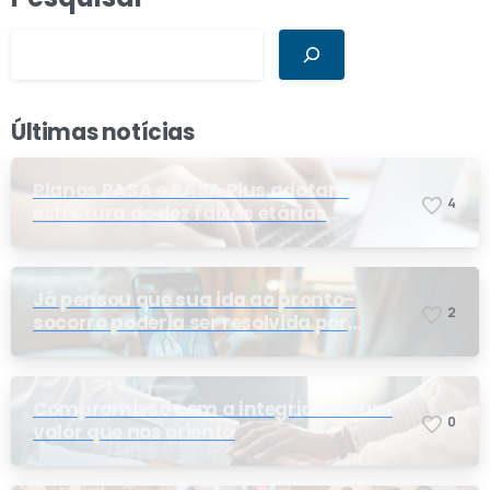
Últimas notícias
Planos PASA e PASA Plus adotam
4
estrutura de dez faixas etárias
conforme exigência da ANS e do STF
Já pensou que sua ida ao pronto-
2
socorro poderia ser resolvida por
telemedicina?
Compromisso com a integridade: um
0
valor que nos orienta