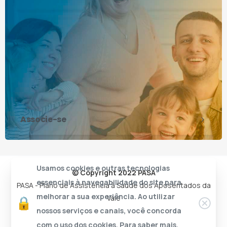
Associe-se
Usamos cookies e outras tecnologias
© Copyright 2022 PASA
essenciais à navegabilidade do site para
PASA - Plano de Assistência à Saúde dos Aposentados da
melhorar a sua experiência. Ao utilizar
Vale
nossos serviços e canais, você concorda
com o uso dos cookies. Para saber mais,