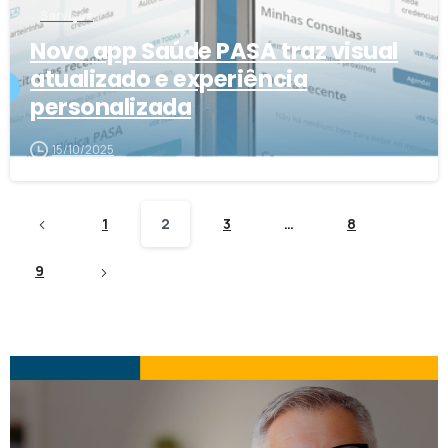
Serviços
Novo app Saúde PASA traz visual
atualizado e experiência
personalizada
15/10/2025
1
2
3
…
8
9