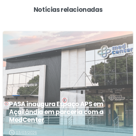
Notícias relacionadas
1
APS
PASA inaugura Espaço APS em
Açailândia em parceria com a
MedCenter
03/03/2026