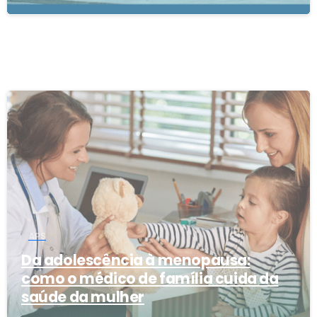
0
APS
Da adolescência à menopausa:
como o médico de família cuida da
saúde da mulher