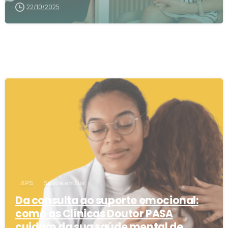
22/10/2025
0
APS
Saúde em Dia
Da consulta ao suporte emocional:
como as Clínicas Doutor PASA
cuidam da sua saúde mental de