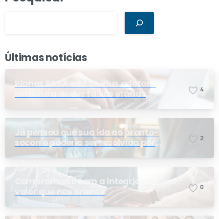
Últimas notícias
Planos PASA e PASA Plus adotam
4
estrutura de dez faixas etárias
conforme exigência da ANS e do STF
Já pensou que sua ida ao pronto-
2
socorro poderia ser resolvida por
telemedicina?
Compromisso com a integridade: um
0
valor que nos orienta