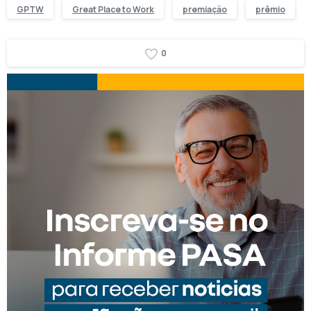
GPTW
Great Place to Work
premiação
prêmio
0