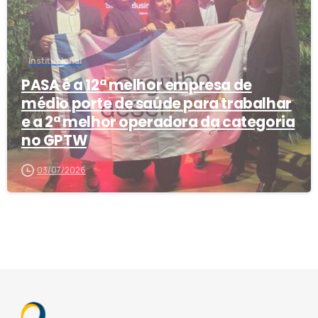
Institucional
PASA é a 12ª melhor empresa de
médio porte de saúde para trabalhar
e a 2ª melhor operadora da categoria
no GPTW
03/07/2026