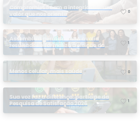
Compromisso com a integridade: um
0
valor que nos orienta
Assembleia geral do PASA avalia
1
resultados e formaliza a eleição da
nova conselheira
Menos celular, mais saúde
0
Sua voz faz a diferença: participe da
1
Pesquisa de Satisfação 2026