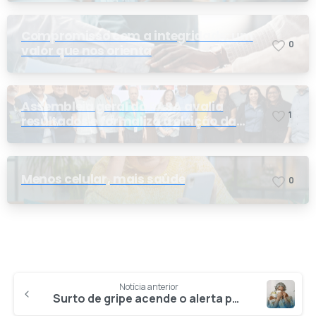
Compromisso com a integridade: um
0
valor que nos orienta
Assembleia geral do PASA avalia
1
resultados e formaliza a eleição da
nova conselheira
Menos celular, mais saúde
0
Notícia anterior
Surto de gripe acende o alerta para a importância da vacinação