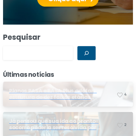
Pesquisar
Últimas notícias
Planos PASA e PASA Plus adotam
4
estrutura de dez faixas etárias
conforme exigência da ANS e do STF
Já pensou que sua ida ao pronto-
2
socorro poderia ser resolvida por
telemedicina?