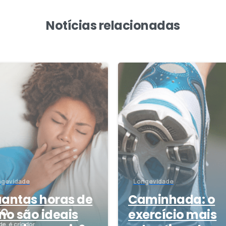
Notícias relacionadas
4
ngevidade
Longevidade
antas horas de
Caminhada: o
no são ideais
exercício mais