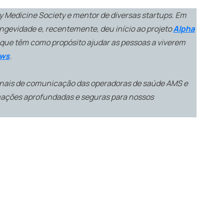
 Medicine Society e mentor de diversas startups. Em
ngevidade e, recentemente, deu início ao projeto
Alpha
 que têm como propósito ajudar as pessoas a viverem
ews
.
canais de comunicação das operadoras de saúde AMS e
mações aprofundadas e seguras para nossos