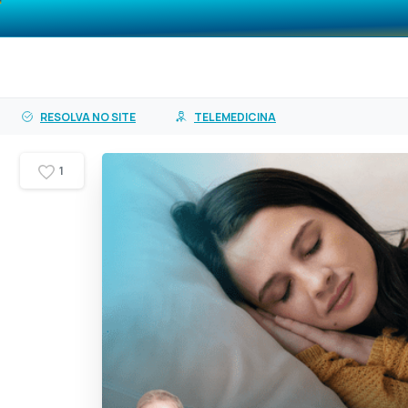
o
O PASA
Planos
Ser
conteúdo
RESOLVA NO SITE
TELEMEDICINA
1