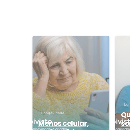
0
Lo
Qu
Longevidade
Menos celular,
so