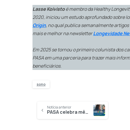
Lasse Koivisto
é membro da Healthy Longevity
2020, iniciou um estudo aprofundado sobre lo
Origin
, no qual publica semanalmente artigos
mais e melhor na newsletter
Longevidade N
Em 2025 se tornou o primeiro colunista dos 
PASA em uma parceria para trazer mais infor
beneficiários.
sono
Notícia anterior
PASA celebra mês do Transtorno do Espectro Autista com live; assista