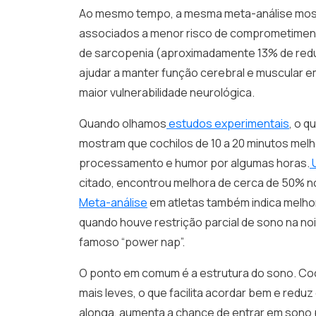
Ao mesmo tempo, a mesma meta-análise mostr
associados a menor risco de comprometiment
de sarcopenia (aproximadamente 13% de redu
ajudar a manter função cerebral e muscular 
maior vulnerabilidade neurológica.
Quando olhamos
estudos experimentais
, o q
mostram que cochilos de 10 a 20 minutos mel
processamento e humor por algumas horas.
citado, encontrou melhora de cerca de 50% no
Meta-análise
em atletas também indica melh
quando houve restrição parcial de sono na noi
famoso “power nap”.
O ponto em comum é a estrutura do sono. Coch
mais leves, o que facilita acordar bem e redu
alonga, aumenta a chance de entrar em sono 