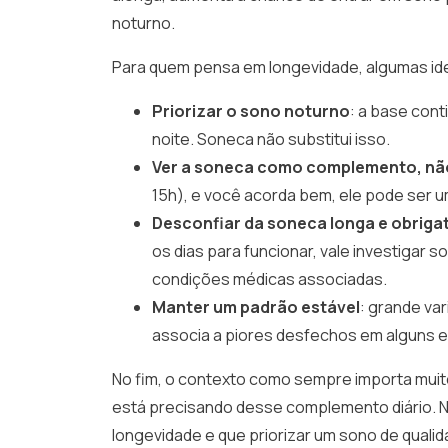
noturno.
Para quem pensa em longevidade, algumas id
Priorizar o sono noturno
: a base cont
noite. Soneca não substitui isso.
Ver a soneca como complemento, nã
15h), e você acorda bem, ele pode ser u
Desconfiar da soneca longa e obriga
os dias para funcionar, vale investigar s
condições médicas associadas.
Manter um padrão estável
: grande va
associa a piores desfechos em alguns e
No fim, o contexto como sempre importa muit
está precisando desse complemento diário. 
longevidade e que priorizar um sono de qualida