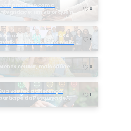
Compromisso com a
0
integridade: um valor que nos
orienta
Assembleia geral do PASA
1
avalia resultados e formaliza
a eleição da nova conselheira
Menos celular, mais saúde
0
Sua voz faz a diferença:
1
participe da Pesquisa de
Satisfação 2026