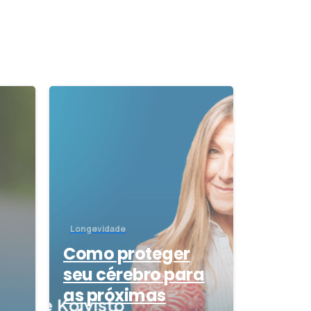
0
0
Longevidade
Como proteger
seu cérebro para
as próximas