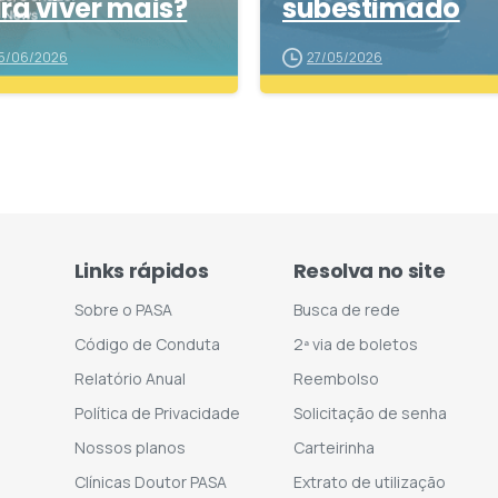
ra viver mais?
subestimado
5/06/2026
27/05/2026
Links rápidos
Resolva no site
Sobre o PASA
Busca de rede
Código de Conduta
2ª via de boletos
Relatório Anual
Reembolso
Política de Privacidade
Solicitação de senha
Nossos planos
Carteirinha
Clínicas Doutor PASA
Extrato de utilização