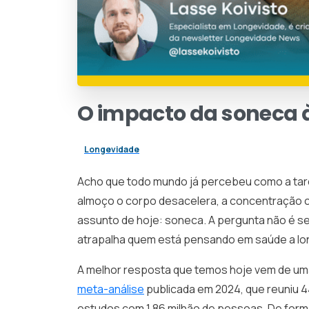
O
impacto
da
soneca
Longevidade
Acho que todo mundo já percebeu como a tar
almoço o corpo desacelera, a concentração cai
assunto de hoje: soneca. A pergunta não é se 
atrapalha quem está pensando em saúde a lo
A melhor resposta que temos hoje vem de um
meta-análise
publicada em 2024, que reuniu 
estudos com 1,86 milhão de pessoas. De for