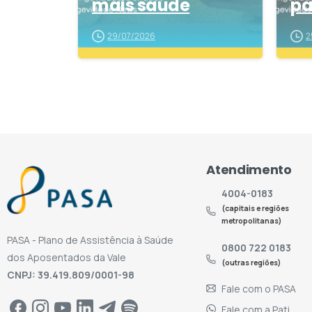
mais saúde
pa
29/07/2026
2
Atendimento
4004-0183
(capitais e regiões
metropolitanas)
PASA - Plano de Assistência à Saúde
0800 722 0183
dos Aposentados da Vale
(outras regiões)
CNPJ: 39.419.809/0001-98
Fale com o PASA
Fale com a Pati