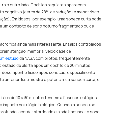
a o outro lado. Cochilos regulares aparecem
o cognitivo (cerca de 28% de redução) e menor risco
ção). Em idosos, por exemplo, uma soneca curta pode
em um contexto de sono noturno fragmentado ou de
uadro fica ainda mais interessante. Ensaios controlados
horam atenção, memória, velocidade de
Um estudo
da NASA com pilotos, frequentemente
 estado de alerta após um cochilo de 26 minutos.
or desempenho físico após sonecas, especialmente
te anterior. Isso mostra o potencial da soneca curta, o
ilos de 10 a 30 minutos tendem a ficar nos estágios
z o impacto no relógio biológico. Quando a soneca se
profundo, acordar atordoado e ainda bagunçar o sono