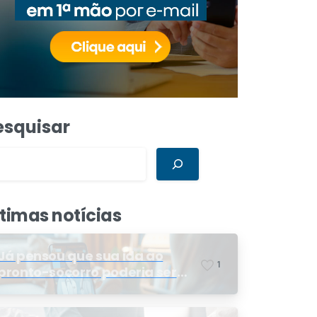
esquisar
ltimas notícias
Já pensou que sua ida ao
1
pronto-socorro poderia ser
resolvida por telemedicina?