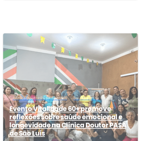
1
Clínica Doutor PASA São Luís
Saúde em Dia
Evento Vitalidade 60+ promove
reflexões sobre saúde emocional e
longevidade na Clínica Doutor PASA
de São Luís