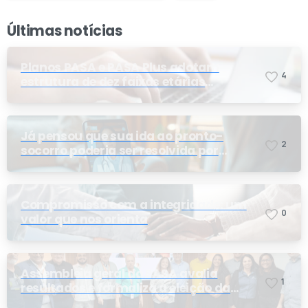
Últimas notícias
Planos PASA e PASA Plus adotam
4
estrutura de dez faixas etárias
conforme exigência da ANS e do STF
Já pensou que sua ida ao pronto-
2
socorro poderia ser resolvida por
telemedicina?
Compromisso com a integridade: um
0
valor que nos orienta
Assembleia geral do PASA avalia
1
resultados e formaliza a eleição da
nova conselheira