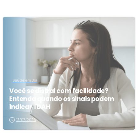
5
Saúde em Dia
Você se distrai com facilidade?
Entenda quando os sinais podem
indicar TDAH
13/07/2026