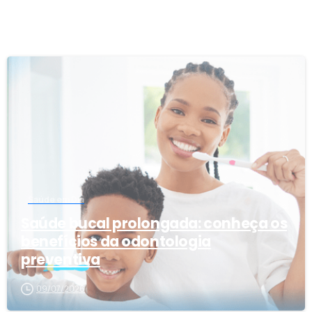
0
Saúde em Dia
Saúde bucal prolongada: conheça os
benefícios da odontologia
preventiva
09/07/2026