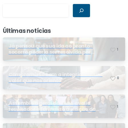
Últimas notícias
Já pensou que sua ida ao pronto-
1
socorro poderia ser resolvida por
telemedicina?
Compromisso com a integridade: um
0
valor que nos orienta
Assembleia geral do PASA avalia
1
resultados e formaliza a eleição da
nova conselheira