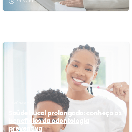
13/07/2026
0
Saúde em Dia
Saúde bucal prolongada: conheça os
benefícios da odontologia
preventiva