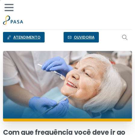
o
conteúdo
ATENDIMENTO
OUVIDORIA
Com
que
frequência
você
deve
ir
ao