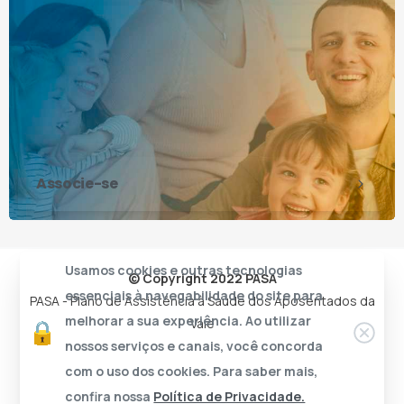
Associe-se
Usamos cookies e outras tecnologias
© Copyright 2022 PASA
essenciais à navegabilidade do site para
PASA - Plano de Assistência à Saúde dos Aposentados da
melhorar a sua experiência. Ao utilizar
Vale
nossos serviços e canais, você concorda
com o uso dos cookies. Para saber mais,
confira nossa
Política de Privacidade.