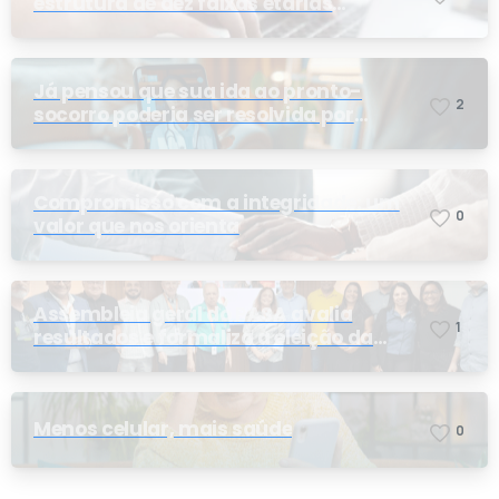
estrutura de dez faixas etárias
conforme exigência da ANS e do STF
Já pensou que sua ida ao pronto-
2
socorro poderia ser resolvida por
telemedicina?
Compromisso com a integridade: um
0
valor que nos orienta
Assembleia geral do PASA avalia
1
resultados e formaliza a eleição da
nova conselheira
Menos celular, mais saúde
0