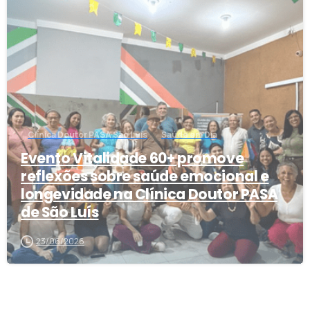
1
Clínica Doutor PASA São Luís
Saúde em Dia
Evento Vitalidade 60+ promove
reflexões sobre saúde emocional e
longevidade na Clínica Doutor PASA
de São Luís
23/06/2026