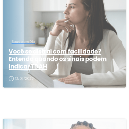
Saúde em Dia
Você se distrai com facilidade?
Entenda quando os sinais podem
indicar TDAH
13/07/2026
0