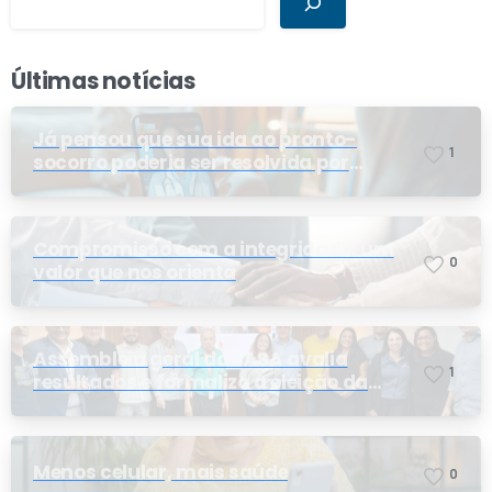
Últimas notícias
Já pensou que sua ida ao pronto-
1
socorro poderia ser resolvida por
telemedicina?
Compromisso com a integridade: um
0
valor que nos orienta
Assembleia geral do PASA avalia
1
resultados e formaliza a eleição da
nova conselheira
Menos celular, mais saúde
0