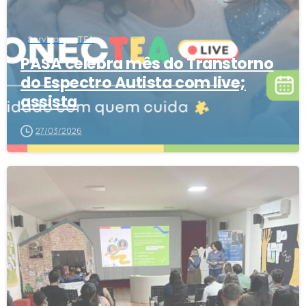
Serviços
TEA
PASA celebra mês do Transtorno
do Espectro Autista com live;
assista
27/03/2026
1