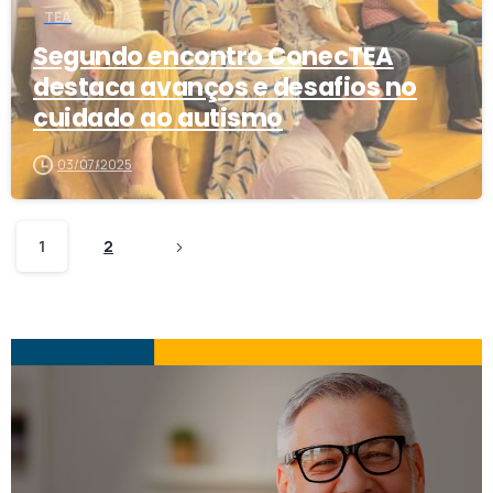
TEA
Segundo encontro ConecTEA
destaca avanços e desafios no
cuidado ao autismo
03/07/2025
1
2