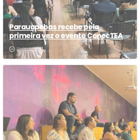
TEA
Parauapebas recebe pela
primeira vez o evento ConecTEA
27/08/2025
2