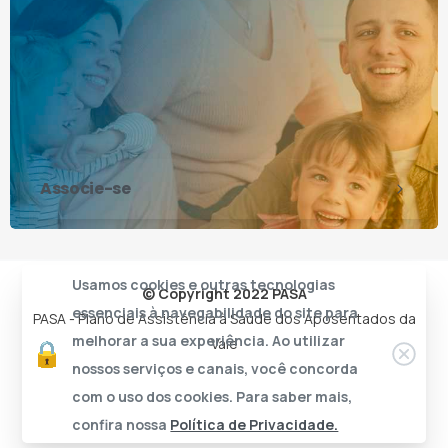
Associe-se
Usamos cookies e outras tecnologias
© Copyright 2022 PASA
essenciais à navegabilidade do site para
PASA - Plano de Assistência à Saúde dos Aposentados da
melhorar a sua experiência. Ao utilizar
Vale
nossos serviços e canais, você concorda
com o uso dos cookies. Para saber mais,
confira nossa
Política de Privacidade.