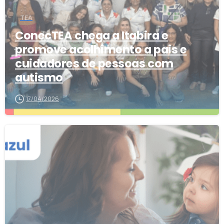
TEA
ConecTEA chega a Itabira e
promove acolhimento a pais e
cuidadores de pessoas com
autismo
17/04/2026
3