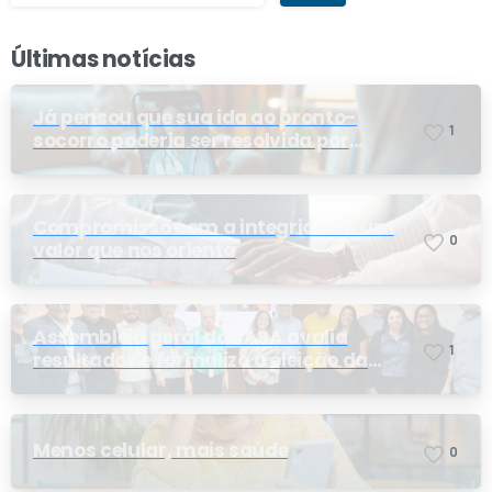
Últimas notícias
Já pensou que sua ida ao pronto-
1
socorro poderia ser resolvida por
telemedicina?
Compromisso com a integridade: um
0
valor que nos orienta
Assembleia geral do PASA avalia
1
resultados e formaliza a eleição da
nova conselheira
Menos celular, mais saúde
0