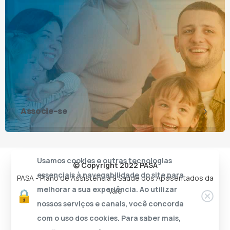
Associe-se
Usamos cookies e outras tecnologias
© Copyright 2022 PASA
essenciais à navegabilidade do site para
PASA - Plano de Assistência à Saúde dos Aposentados da
melhorar a sua experiência. Ao utilizar
Vale
nossos serviços e canais, você concorda
com o uso dos cookies. Para saber mais,