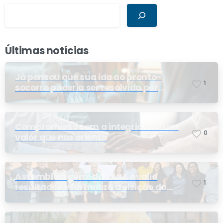
Últimas notícias
Já pensou que sua ida ao pronto-
1
socorro poderia ser resolvida por
telemedicina?
Compromisso com a integridade: um
0
valor que nos orienta
Assembleia geral do PASA avalia
1
resultados e formaliza a eleição da
nova conselheira