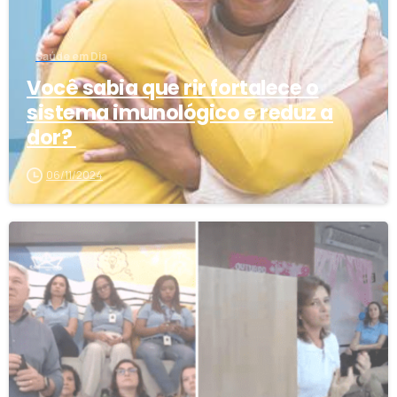
Saúde em Dia
Você sabia que rir fortalece o
sistema imunológico e reduz a
dor?
06/11/2024
2