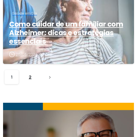
Saúde em Dia
Como cuidar de um familiar com
Alzheimer: dicas e estratégias
essenciais
28/08/2024
1
2