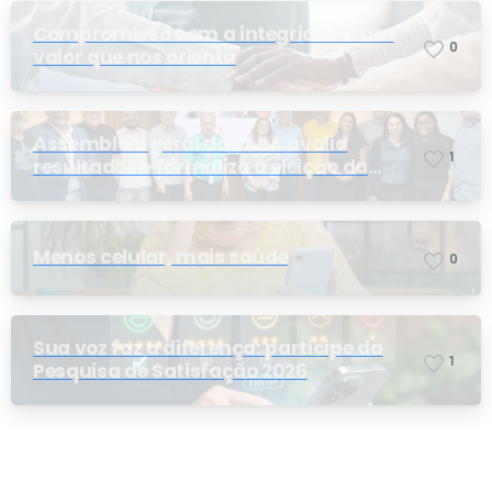
Compromisso com a integridade: um
0
valor que nos orienta
Assembleia geral do PASA avalia
1
resultados e formaliza a eleição da
nova conselheira
Menos celular, mais saúde
0
Sua voz faz a diferença: participe da
1
Pesquisa de Satisfação 2026