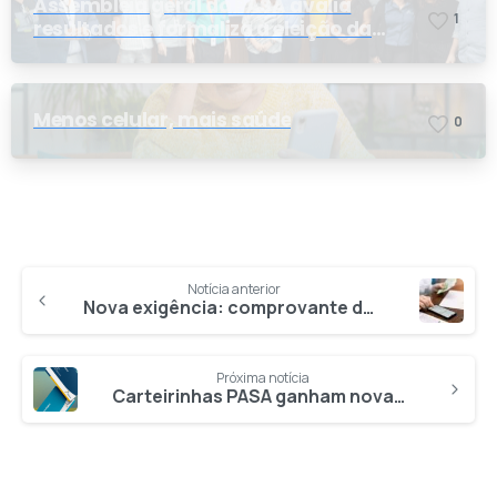
Assembleia geral do PASA avalia
1
resultados e formaliza a eleição da
nova conselheira
Menos celular, mais saúde
0
Notícia anterior
Nova exigência: comprovante de pagamento deverá ser incluído na solicitação de reembolso
Próxima notícia
Carteirinhas PASA ganham novas cores, mas antigas continuam valendo