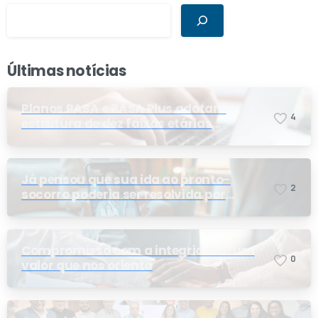
Últimas notícias
Planos PASA e PASA Plus adotam
4
estrutura de dez faixas etárias
conforme exigência da ANS e do STF
Já pensou que sua ida ao pronto-
2
socorro poderia ser resolvida por
telemedicina?
Compromisso com a integridade: um
0
valor que nos orienta