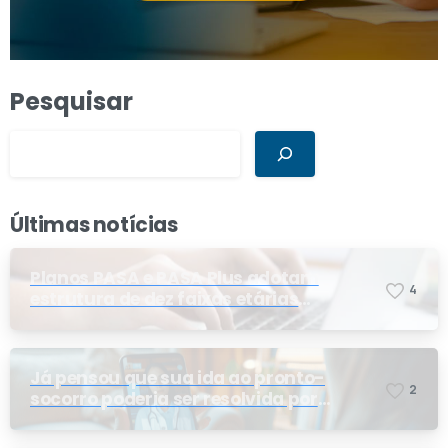
Pesquisar
Últimas notícias
Planos PASA e PASA Plus adotam
4
estrutura de dez faixas etárias
conforme exigência da ANS e do STF
Já pensou que sua ida ao pronto-
2
socorro poderia ser resolvida por
telemedicina?