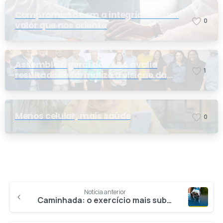
Compromisso com a integridade: um
0
valor que nos orienta
Assembleia geral do PASA avalia
1
resultados e formaliza a eleição da
nova conselheira
Menos celular, mais saúde
0
Notícia anterior
Caminhada: o exercício mais subestimado