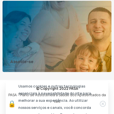
Associe-se
Usamos cookies e outras tecnologias
© Copyright 2022 PASA
essenciais à navegabilidade do site para
PASA - Plano de Assistência à Saúde dos Aposentados da
melhorar a sua experiência. Ao utilizar
Vale
nossos serviços e canais, você concorda