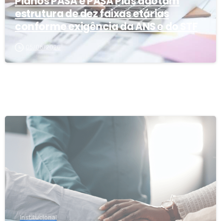
Planos PASA e PASA Plus adotam
estrutura de dez faixas etárias
conforme exigência da ANS e do STF
05/08/2026
0
Institucional