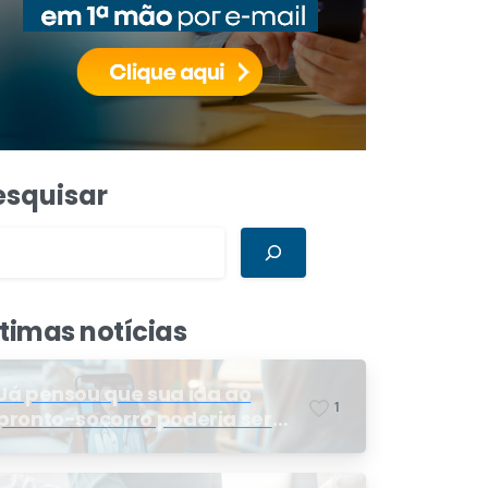
esquisar
ltimas notícias
Já pensou que sua ida ao
1
pronto-socorro poderia ser
resolvida por telemedicina?