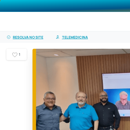
o
O PASA
Planos
Ser
conteúdo
RESOLVA NO SITE
TELEMEDICINA
1