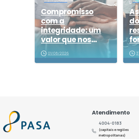
Institucional
Ins
Compromisso
As
com a
do
integridade: um
re
valor que nos
fo
orienta
el
01/08/2026
3
co
Atendimento
4004-0183
(capitais e regiões
metropolitanas)