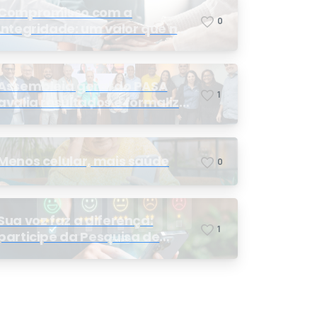
Compromisso com a
0
integridade: um valor que nos
orienta
Assembleia geral do PASA
1
avalia resultados e formaliza
a eleição da nova conselheira
Menos celular, mais saúde
0
Sua voz faz a diferença:
1
participe da Pesquisa de
Satisfação 2026