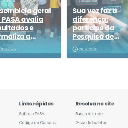
titucional
Institucional
sembleia geral
Sua voz faz a
 PASA avalia
diferença:
sultados e
participe da
rmaliza a
Pesquisa de
eição da nova
Satisfação 2026
1/07/2026
21/07/2026
nselheira
Links rápidos
Resolva no site
Sobre o PASA
Busca de rede
Código de Conduta
2ª via de boletos