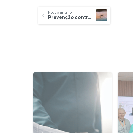
Notícia anterior
Prevenção contra o mosquito Aedes aegypti é sempre a melhor solução
0