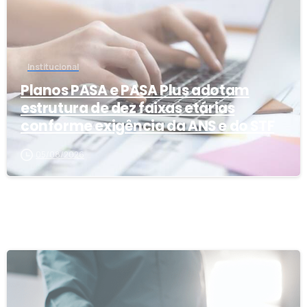
Institucional
Planos PASA e PASA Plus adotam
estrutura de dez faixas etárias
conforme exigência da ANS e do STF
05/08/2026
0