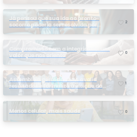
conforme exigência da ANS e do STF
Já pensou que sua ida ao pronto-
2
socorro poderia ser resolvida por
telemedicina?
Compromisso com a integridade: um
0
valor que nos orienta
Assembleia geral do PASA avalia
1
resultados e formaliza a eleição da
nova conselheira
Menos celular, mais saúde
0