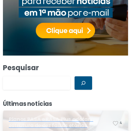
Pesquisar
Últimas notícias
Planos PASA e PASA Plus adotam
4
estrutura de dez faixas etárias