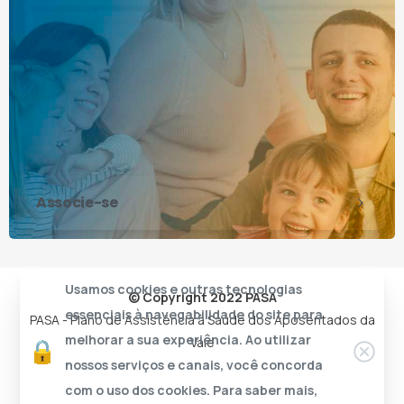
Associe-se
Usamos cookies e outras tecnologias
© Copyright 2022 PASA
essenciais à navegabilidade do site para
PASA - Plano de Assistência à Saúde dos Aposentados da
melhorar a sua experiência. Ao utilizar
Vale
nossos serviços e canais, você concorda
com o uso dos cookies. Para saber mais,