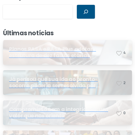
Últimas notícias
Planos PASA e PASA Plus adotam
4
estrutura de dez faixas etárias
conforme exigência da ANS e do STF
Já pensou que sua ida ao pronto-
2
socorro poderia ser resolvida por
telemedicina?
Compromisso com a integridade: um
0
valor que nos orienta