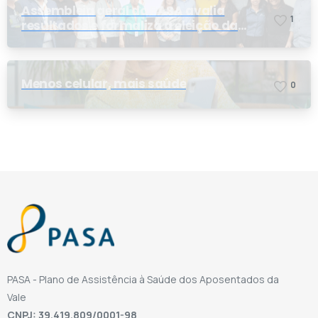
Assembleia geral do PASA avalia
1
resultados e formaliza a eleição da
nova conselheira
Menos celular, mais saúde
0
PASA - Plano de Assistência à Saúde dos Aposentados da
Vale
CNPJ: 39.419.809/0001-98