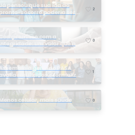
Já pensou que sua ida ao
2
pronto-socorro poderia ser
resolvida por telemedicina?
Compromisso com a
0
integridade: um valor que nos
orienta
Assembleia geral do PASA
1
avalia resultados e formaliza
a eleição da nova conselheira
Evento ‘Prevenir também é cuidar’, na Clínica Doutor PAS
Menos celular, mais saúde
0