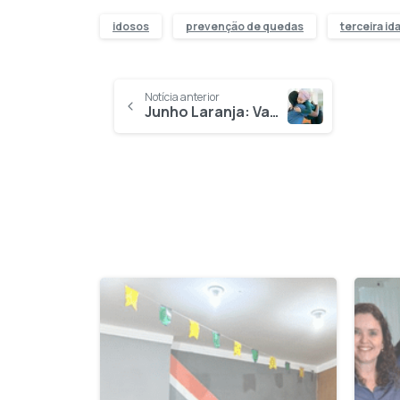
idosos
prevenção de quedas
terceira id
Notícia anterior
Junho Laranja: Vamos lutar juntos contra a Anemia e a Leucemia
1