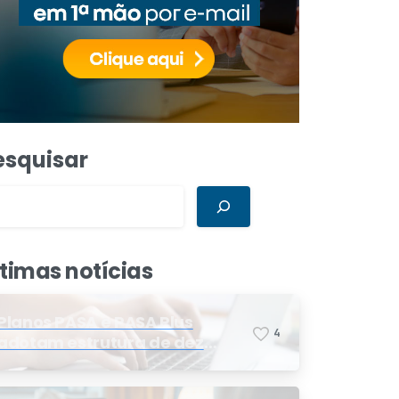
esquisar
ltimas notícias
Planos PASA e PASA Plus
4
adotam estrutura de dez
faixas etárias conforme
exigência da ANS e do STF