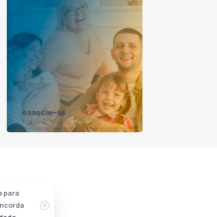
Associe-se
e para
concorda