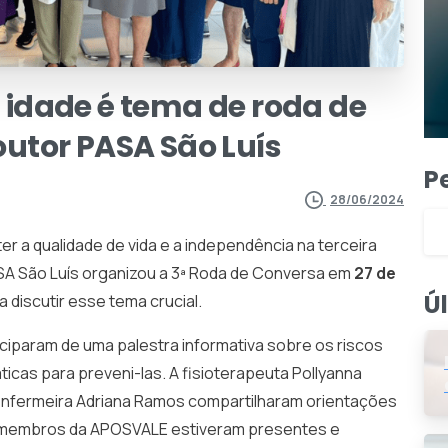
a
idade
é
tema
de
roda
de
outor
PASA
São
Luís
P
28/06/2024
r a qualidade de vida e a independência na terceira
ASA São Luís organizou a 3ª Roda de Conversa em
27 de
Ú
 discutir esse tema crucial.
iciparam de uma palestra informativa sobre os riscos
ticas para preveni-las. A fisioterapeuta Pollyanna
 a enfermeira Adriana Ramos compartilharam orientações
o, membros da APOSVALE estiveram presentes e