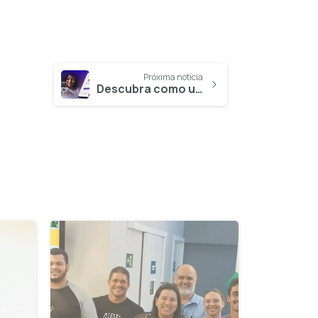
Próxima notícia
Descubra como usar a Telemedicina PASA em um passo a passo detalhado
0
4