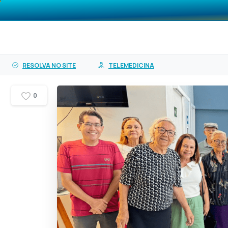
o
O PASA
Planos
Ser
conteúdo
RESOLVA NO SITE
TELEMEDICINA
0