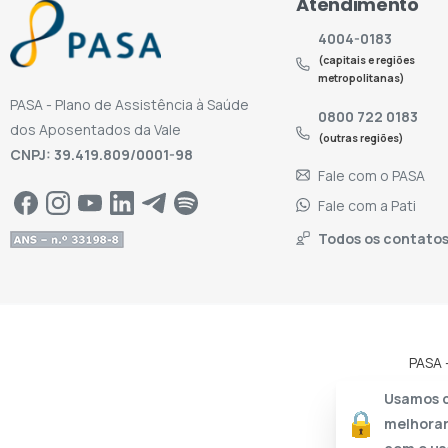
Atendimento
4004-0183
(capitais e regiões
metropolitanas)
PASA - Plano de Assistência à Saúde
0800 722 0183
dos Aposentados da Vale
(outras regiões)
CNPJ: 39.419.809/0001-98
Fale com o PASA
Fale com a Pati
Todos os contato
PASA 
Usamos c
melhorar