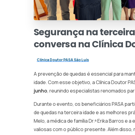
Segurança
na
terceir
conversa
na
Clínica
D
Clínica Doutor PASA São Luís
A prevenção de quedas é essencial para mante
idade. Com esse objetivo, a Clínica Doutor P
junho
, reunindo especialistas renomados para
Durante o evento, os beneficiários PASA part
de quedas na terceira idade e as melhores prá
Melo, a médica de família Dr.ᵃ Erika Barros e
valiosas com o público presente. Além diss